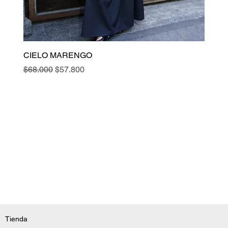
CIELO MARENGO
Precio
Precio de oferta
$68.000
$57.800
Tienda